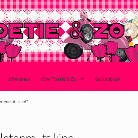
Afrekenen
Over Toetie & Zo
Gastenboek
otenmuts kind”
ilotenmuts kind