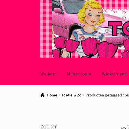
Ga
Ga
door
naar
Welkom
Mijn account
Winkelmand
naar
de
navigatie
inhoud
Home
Toetie & Zo
Producten getagged “pil
p
Zoeken