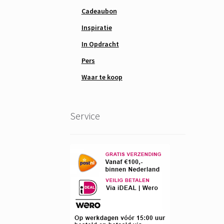
Cadeaubon
Inspiratie
In Opdracht
Pers
Waar te koop
Service