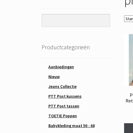
Productcategorieën
Aanbiedingen
Nieuw
Jeans Collectie
P
PTT Post kussens
Ret
PTT Post tassen
TOETIE Poppen
Babykleding maat 50 - 68