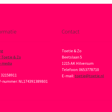
ormatie
Contact
eg
Toetie & Zo
 Toetie & Zo
Beetslaan 5
e media
1215 AK Hilversum
Telefoon: 0653778710
 32158911
E-mail:
toetie@toetie.nl
-nummer: NL174391389B01