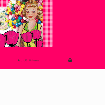
€
0,00
0 items