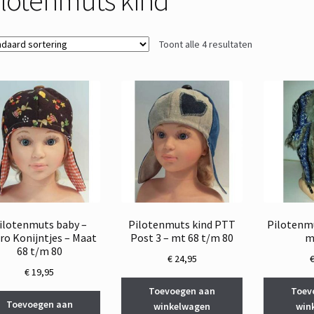
Toont alle 4 resultaten
ilotenmuts baby –
Pilotenmuts kind PTT
Pilotenmu
ro Konijntjes – Maat
Post 3 – mt 68 t/m 80
m
68 t/m 80
€
24,95
€
19,95
Toevoegen aan
Toev
Toevoegen aan
winkelwagen
win