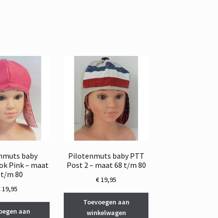
nmuts baby
Pilotenmuts baby PTT
ok Pink – maat
Post 2 – maat 68 t/m 80
 t/m 80
€
19,95
€
19,95
Toevoegen aan
oegen aan
winkelwagen