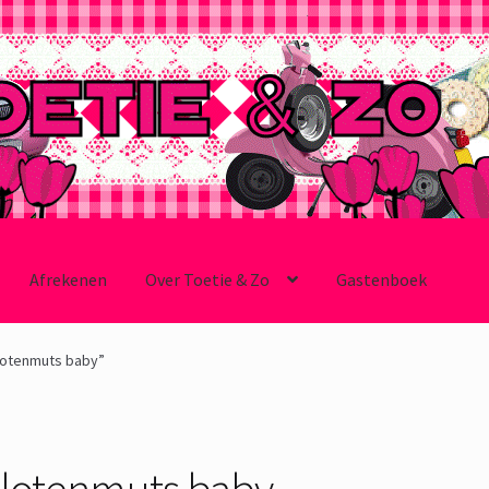
Afrekenen
Over Toetie & Zo
Gastenboek
lotenmuts baby”
ilotenmuts baby