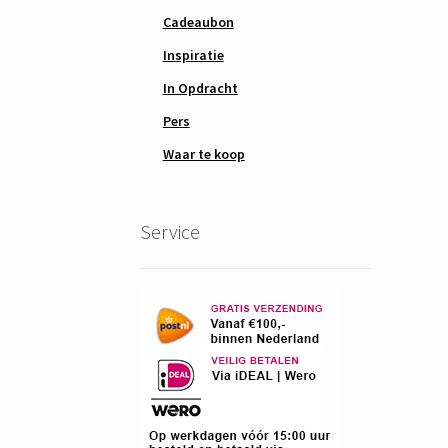
Cadeaubon
Inspiratie
In Opdracht
Pers
Waar te koop
Service