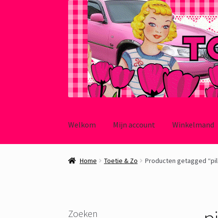
Ga
Ga
door
naar
Welkom
Mijn account
Winkelmand
naar
de
navigatie
inhoud
Home
Toetie & Zo
Producten getagged “pi
p
Zoeken