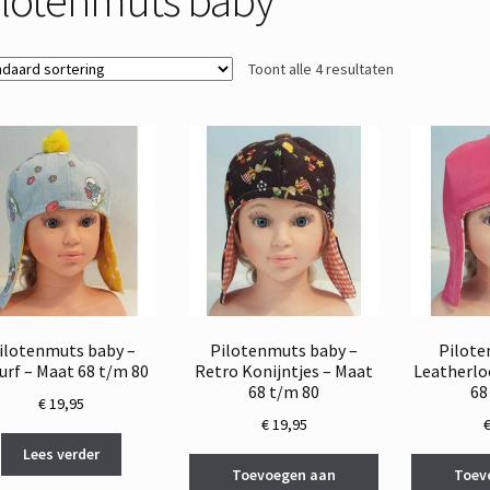
Toont alle 4 resultaten
ilotenmuts baby –
Pilotenmuts baby –
Pilote
rf – Maat 68 t/m 80
Retro Konijntjes – Maat
Leatherlo
68 t/m 80
68
€
19,95
€
19,95
Lees verder
Toevoegen aan
Toev