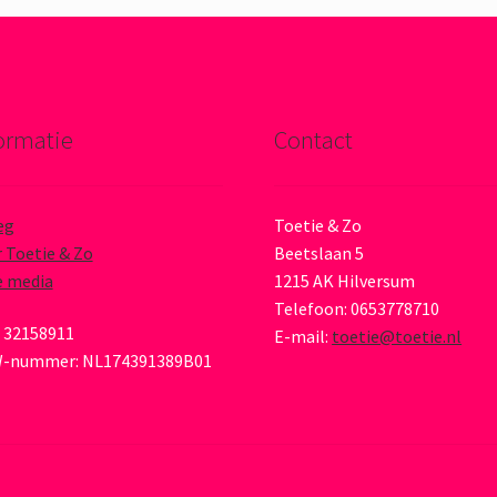
ormatie
Contact
eg
Toetie & Zo
 Toetie & Zo
Beetslaan 5
e media
1215 AK Hilversum
Telefoon: 0653778710
 32158911
E-mail:
toetie@toetie.nl
-nummer: NL174391389B01