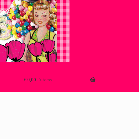
€
0,00
0 items