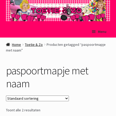
Ga
Ga
Menu
door
naar
naar
de
Welkom
Home
Toetie & Zo
Producten getagged “paspoortmapje
navigatie
inhoud
met naam”
Mijn account
paspoortmapje met
Winkelmand
naam
Afrekenen
Subme
Over Toetie & Zo
uitvou
Toont alle 2 resultaten
Gastenboek