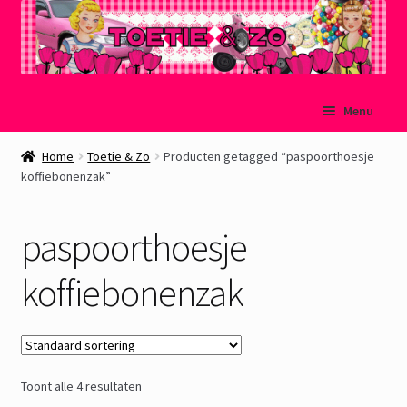
Ga
Ga
Menu
door
naar
naar
de
Welkom
Home
Toetie & Zo
Producten getagged “paspoorthoesje
navigatie
inhoud
koffiebonenzak”
Mijn account
paspoorthoesje
Winkelmand
koffiebonenzak
Afrekenen
Subme
Over Toetie & Zo
uitvou
Toont alle 4 resultaten
Gastenboek