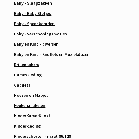
Baby - Slaapzakken
Baby - Baby Slofjes
Baby - Speenkoorden
Baby - Verschoningsmatjes
Baby en Kind - diversen
Baby en Kind - Knuffels en Muziekdozen
Brillenkokers
Dameskleding
Gadgets
Hoezen en Mapjes
Keukenartikelen
KinderKamerKunst
Kinderkleding
Kinderschorten - maat 86/128