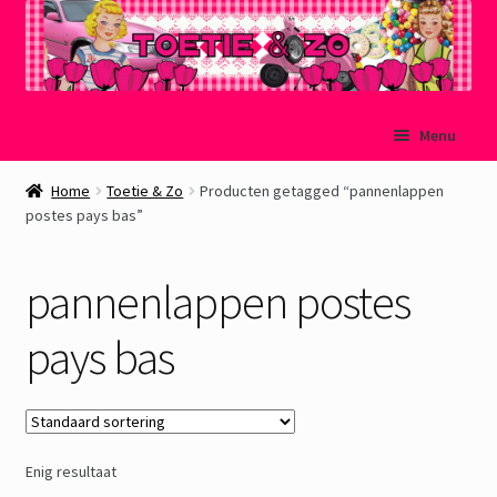
Ga
Ga
Menu
door
naar
naar
de
Welkom
Home
Toetie & Zo
Producten getagged “pannenlappen
navigatie
inhoud
postes pays bas”
Mijn account
pannenlappen postes
Winkelmand
pays bas
Afrekenen
Subme
Over Toetie & Zo
uitvou
Enig resultaat
Gastenboek