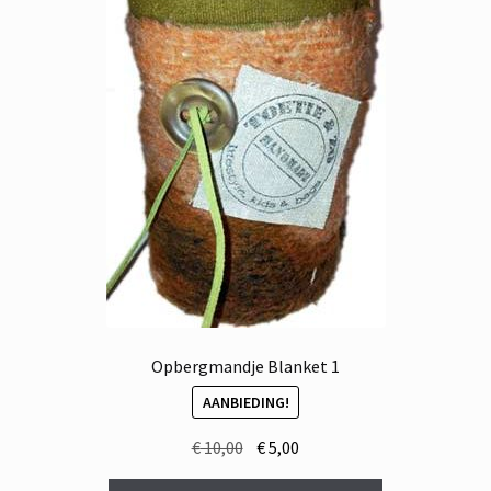
Opbergmandje Blanket 1
AANBIEDING!
Oorspronkelijke
Huidige
€
10,00
€
5,00
prijs
prijs