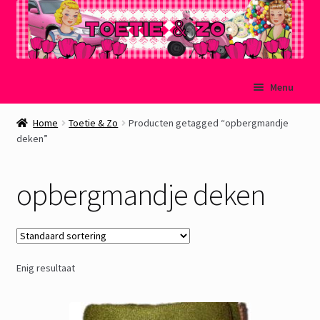
Ga
Ga
Menu
door
naar
naar
de
Welkom
Home
Toetie & Zo
Producten getagged “opbergmandje
navigatie
inhoud
deken”
Mijn account
opbergmandje deken
Winkelmand
Afrekenen
Enig resultaat
Subme
Over Toetie & Zo
uitvou
Gastenboek