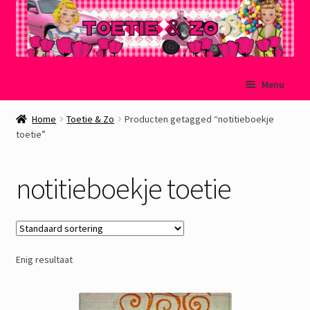
Ga
Ga
Menu
door
naar
naar
de
Welkom
Home
Toetie & Zo
Producten getagged “notitieboekje
navigatie
inhoud
toetie”
Mijn account
notitieboekje toetie
Winkelmand
Afrekenen
Enig resultaat
Subme
Over Toetie & Zo
uitvou
Gastenboek