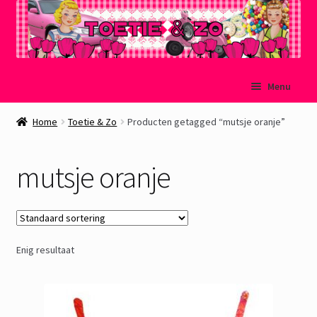
Ga
Ga
Menu
door
naar
naar
de
Welkom
Home
Toetie & Zo
Producten getagged “mutsje oranje”
navigatie
inhoud
Mijn account
mutsje oranje
Winkelmand
Afrekenen
Enig resultaat
Subme
Over Toetie & Zo
uitvou
Gastenboek