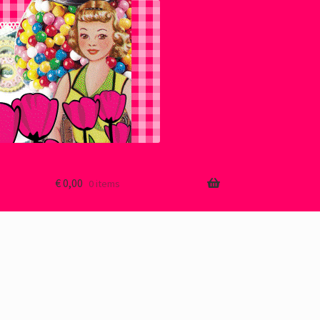
€
0,00
0 items