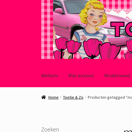
Ga
Ga
door
naar
Welkom
Mijn account
Winkelmand
naar
de
navigatie
inhoud
Home
Toetie & Zo
Producten getagged “mak
m
Zoeken