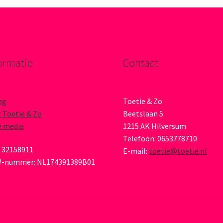
ormatie
Contact
eg
Toetie & Zo
 Toetie & Zo
Beetslaan 5
e media
1215 AK Hilversum
Telefoon: 0653778710
 32158911
E-mail:
toetie@toetie.nl
-nummer: NL174391389B01