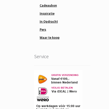
Cadeaubon
Inspiratie
In Opdracht
Pers
Waar te koop
Service