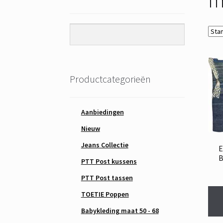
Productcategorieën
Aanbiedingen
Nieuw
Jeans Collectie
E
B
PTT Post kussens
PTT Post tassen
TOETIE Poppen
Babykleding maat 50 - 68