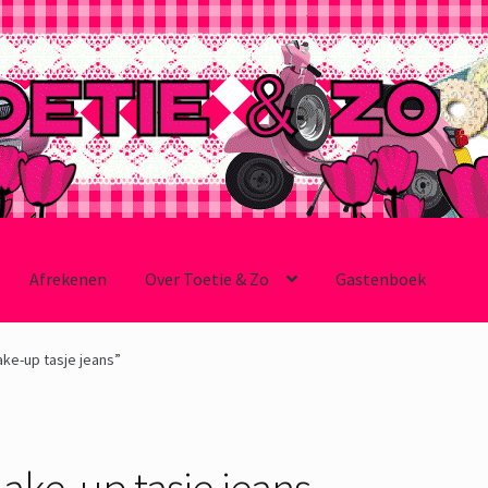
Afrekenen
Over Toetie & Zo
Gastenboek
e-up tasje jeans”
ake-up tasje jeans