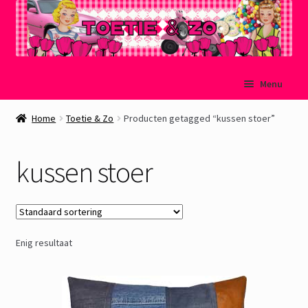
Ga
Ga
Menu
door
naar
naar
de
Welkom
Home
Toetie & Zo
Producten getagged “kussen stoer”
navigatie
inhoud
Mijn account
kussen stoer
Winkelmand
Afrekenen
Enig resultaat
Subme
Over Toetie & Zo
uitvou
Gastenboek