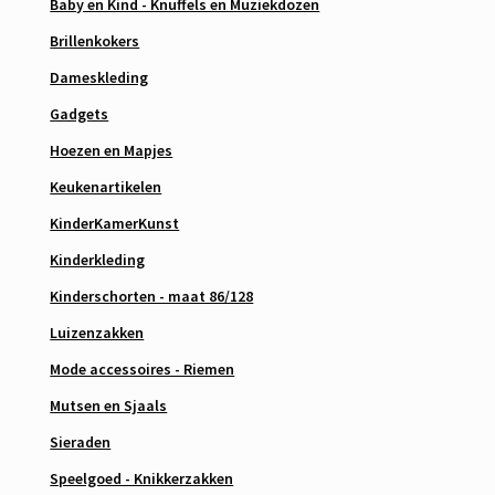
Baby en Kind - Knuffels en Muziekdozen
Brillenkokers
Dameskleding
Gadgets
Hoezen en Mapjes
Keukenartikelen
KinderKamerKunst
Kinderkleding
Kinderschorten - maat 86/128
Luizenzakken
Mode accessoires - Riemen
Mutsen en Sjaals
Sieraden
Speelgoed - Knikkerzakken