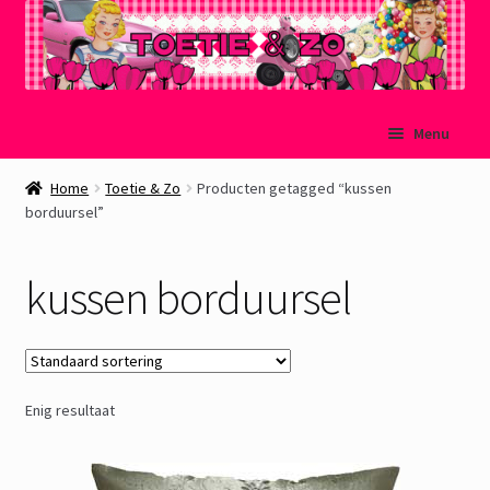
Ga
Ga
Menu
door
naar
naar
de
Welkom
Home
Toetie & Zo
Producten getagged “kussen
navigatie
inhoud
borduursel”
Mijn account
kussen borduursel
Winkelmand
Afrekenen
Enig resultaat
Subme
Over Toetie & Zo
uitvou
Gastenboek