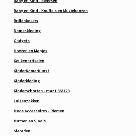
Baby en Kind - diversen
Baby en Kind - Knuffels en Muziekdozen
Brillenkokers
Dameskleding
Gadgets
Hoezen en Mapjes
Keukenartikelen
KinderKamerKunst
Kinderkleding
Kinderschorten - maat 86/128
Luizenzakken
Mode accessoires - Riemen
Mutsen en Sjaals
Sieraden