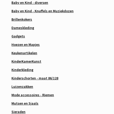
Baby en Kind - diversen
Baby en Kind - Knuffels en Muziekdozen
Brillenkokers
Dameskleding
Gadgets
Hoezen en Mapjes
Keukenartikelen
KinderKamerKunst
Kinderkleding
Kinderschorten - maat 86/128
Luizenzakken
Mode accessoires - Riemen
Mutsen en Sjaals
Sieraden