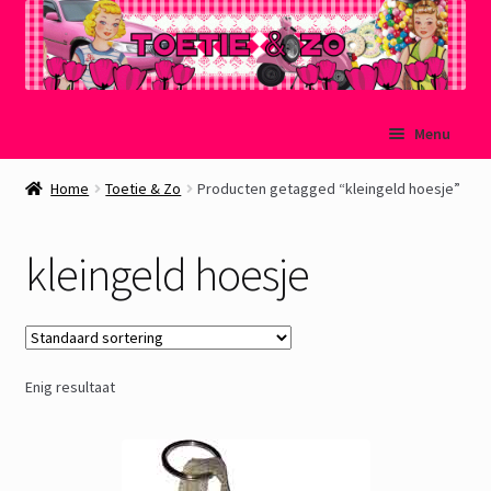
Ga
Ga
Menu
door
naar
naar
de
Welkom
Home
Toetie & Zo
Producten getagged “kleingeld hoesje”
navigatie
inhoud
Mijn account
kleingeld hoesje
Winkelmand
Afrekenen
Enig resultaat
Subme
Over Toetie & Zo
uitvou
Gastenboek