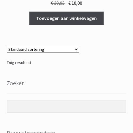
Oorspronkelijke
Huidige
€
39,95
€
10,00
prijs
prijs
was:
is:
Toevoegen aan winkelwagen
€ 39,95.
€ 10,00.
Enig resultaat
Zoeken
Productcategorieën