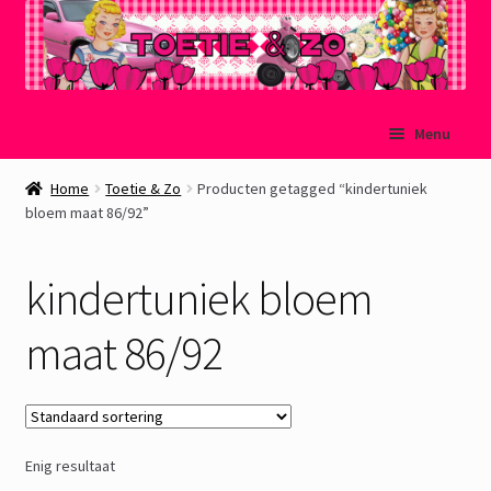
Ga
Ga
Menu
door
naar
naar
de
Welkom
Home
Toetie & Zo
Producten getagged “kindertuniek
navigatie
inhoud
bloem maat 86/92”
Mijn account
kindertuniek bloem
Winkelmand
maat 86/92
Afrekenen
Subme
Over Toetie & Zo
uitvou
Enig resultaat
Gastenboek