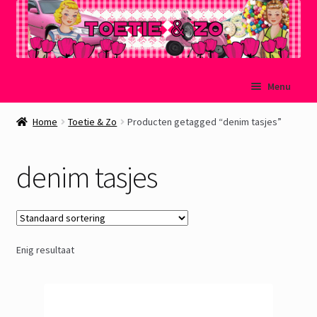
Ga
Ga
Menu
door
naar
naar
de
Welkom
Home
Toetie & Zo
Producten getagged “denim tasjes”
navigatie
inhoud
Mijn account
denim tasjes
Winkelmand
Afrekenen
Enig resultaat
Subme
Over Toetie & Zo
uitvou
Gastenboek