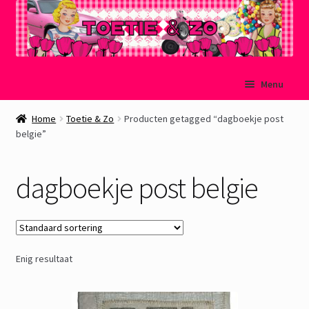
Ga
Ga
Menu
door
naar
naar
de
Welkom
Home
Toetie & Zo
Producten getagged “dagboekje post
navigatie
inhoud
belgie”
Mijn account
dagboekje post belgie
Winkelmand
Afrekenen
Enig resultaat
Subme
Over Toetie & Zo
uitvou
Gastenboek