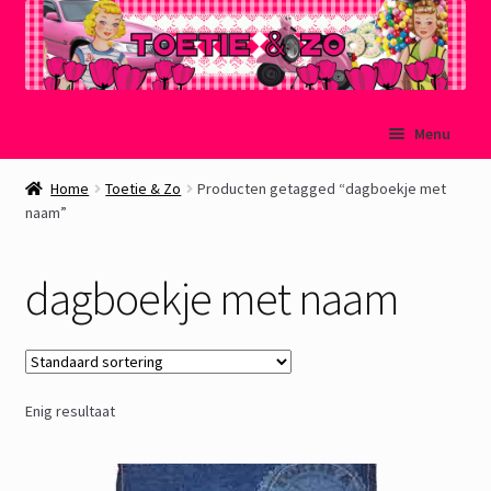
Ga
Ga
Menu
door
naar
naar
de
Welkom
Home
Toetie & Zo
Producten getagged “dagboekje met
navigatie
inhoud
naam”
Mijn account
dagboekje met naam
Winkelmand
Afrekenen
Enig resultaat
Subme
Over Toetie & Zo
uitvou
Gastenboek