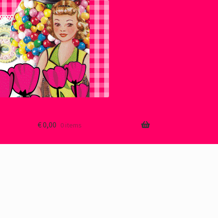
€
0,00
0 items