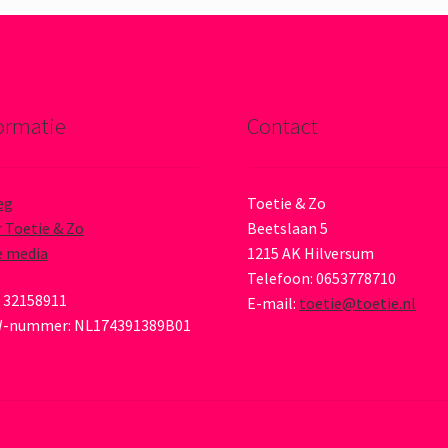
ormatie
Contact
eg
Toetie & Zo
 Toetie & Zo
Beetslaan 5
e media
1215 AK Hilversum
Telefoon: 0653778710
 32158911
E-mail:
toetie@toetie.nl
-nummer: NL174391389B01