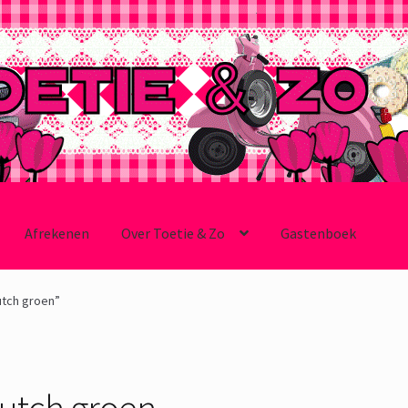
Afrekenen
Over Toetie & Zo
Gastenboek
utch groen”
lutch groen