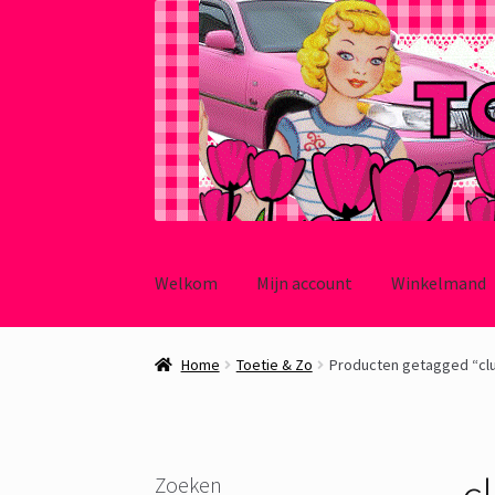
Ga
Ga
door
naar
Welkom
Mijn account
Winkelmand
naar
de
navigatie
inhoud
Home
Toetie & Zo
Producten getagged “cl
c
Zoeken