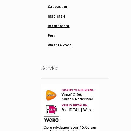
Cadeaubon
Inspiratie
In Opdracht
Pers
Waar te koop
Service