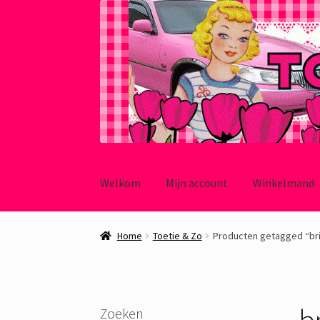
Ga
Ga
door
naar
Welkom
Mijn account
Winkelmand
naar
de
navigatie
inhoud
Home
Toetie & Zo
Producten getagged “bril
br
Zoeken