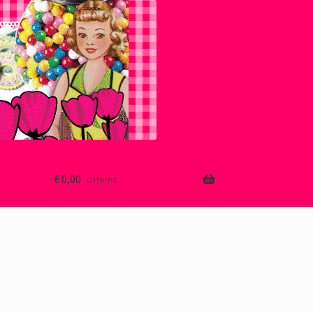
€
0,00
0 items