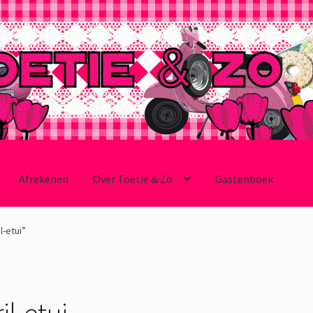
Afrekenen
Over Toetie & Zo
Gastenboek
-etui”
il-etui