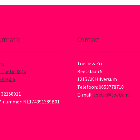
ormatie
Contact
eg
Toetie & Zo
 Toetie & Zo
Beetslaan 5
e media
1215 AK Hilversum
Telefoon: 0653778710
 32158911
E-mail:
toetie@toetie.nl
-nummer: NL174391389B01