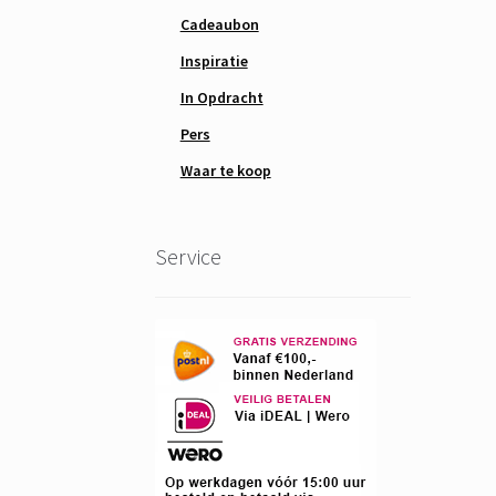
Cadeaubon
Inspiratie
In Opdracht
Pers
Waar te koop
Service