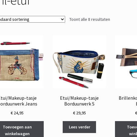
Toont alle 8 resultaten
Etui/Makeup-tasje
Etui/Makeup-tasje
Brillenk
orduurwerk Jeans
Borduurwerk S
€
24,95
€
29,95
Toevoegen aan
Lees verder
Toev
winkelwagen
win