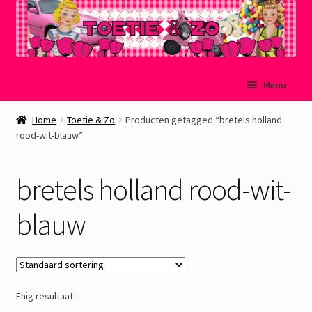
Ga
Ga
Menu
door
naar
naar
de
Welkom
Home
Toetie & Zo
Producten getagged “bretels holland
navigatie
inhoud
rood-wit-blauw”
Mijn account
bretels holland rood-wit-
Winkelmand
blauw
Afrekenen
Subme
Over Toetie & Zo
uitvou
Enig resultaat
Gastenboek