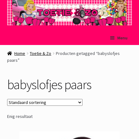
Ga
Ga
Menu
door
naar
naar
de
Welkom
Home
Toetie & Zo
Producten getagged “babyslofjes
navigatie
inhoud
paars”
Mijn account
babyslofjes paars
Winkelmand
Afrekenen
Enig resultaat
Subme
Over Toetie & Zo
uitvou
Gastenboek