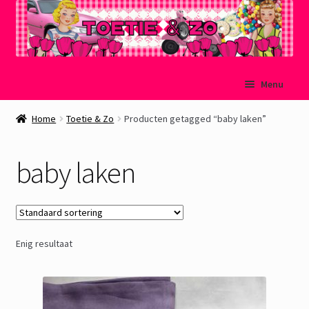
Ga
Ga
Menu
door
naar
naar
de
Welkom
Home
Toetie & Zo
Producten getagged “baby laken”
navigatie
inhoud
Mijn account
baby laken
Winkelmand
Afrekenen
Enig resultaat
Subme
Over Toetie & Zo
uitvou
Gastenboek