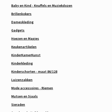
Baby en Kind - Knuffels en Muziekdozen
Brillenkokers
Dameskleding
Gadgets
Hoezen en Mapjes
Keukenartikelen
KinderKamerKunst
Kinderkleding
Kinderschorten - maat 86/128
Luizenzakken
Mode accessoires - Riemen
Mutsen en Sjaals
Sieraden