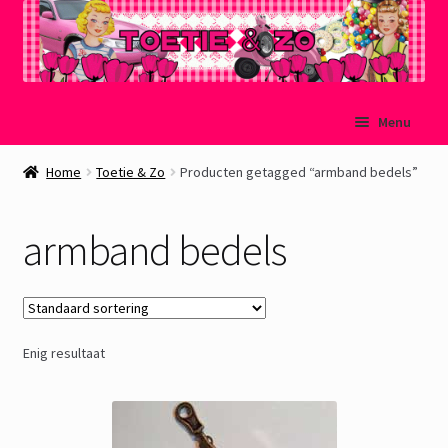
Ga
Ga
Menu
door
naar
naar
de
Welkom
Home
Toetie & Zo
Producten getagged “armband bedels”
navigatie
inhoud
Mijn account
armband bedels
Winkelmand
Afrekenen
Enig resultaat
Subme
Over Toetie & Zo
uitvou
Gastenboek